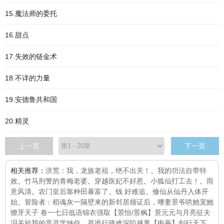
15.魔法师的委托
16.甜点
17.失效的链金术
18.不详的力量
19.安德鲁共和国
20.精灵
上一页
下一页
相关推荐：
洪荒：我，龙族老祖，绝不出关！
、
我的功法自带特
效
、
竹马刑警的青梅老婆
、
穿越医妃不好惹
、
小狐仙打工去！
、
雨
意风清
、
农门皇后靠种田暴富了
、
钱 好难追
、
修仙从仙丹入体开
始
、
冒险者：稻魂灰一
隔壁来的新邻居
领证后，嗜妻景爷哄她宠她
獠牙天子 卷一
七日低语
锦衣强取
【景恒/景枫】景元元与月亮
征夫
泪
关於我的恶灵学姊
你。是谁
行路难
深陷
越界
【申善】剑行天下