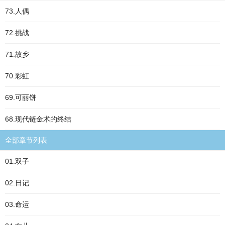
73.人偶
72.挑战
71.故乡
70.彩虹
69.可丽饼
68.现代链金术的终结
全部章节列表
01.双子
02.日记
03.命运