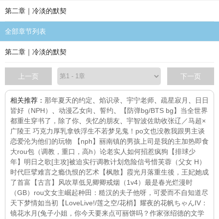
第二章｜冷淡的默契
全部章节列表
第二章｜冷淡的默契
上一页
下一页
相关推荐：
那年夏天的约定
、
焰识录
、
宇宁老师
、
疏星寂月
、
日日
皆好（NPH）
、
动漫乙女向
、
誓约
、
【防弹bg/BTS bg】当全世界
都重生穿书了，除了你
、
失忆的朋友
、
宇智波佐助收
张辽／马超×
广陵王 巧克力厚乳拿铁
浮生不若梦
见鬼！po文也没教我跟男主谈
恋爱
沦为他们的玩物 【nph】
丽南镇的男孩
上司是我的主
加热即食
大rou包（调教，重口，高h）
论老实人如何招惹疯狗
【排球少
年】明日之歌
[主攻]被迫实行调教计划
危险信号
惜芙蓉（父女 H）
时代巨擘
难言之瘾
仇恨的艺术
【枫散】霞光月落
重生後，王妃她成
了首富
【古言】风吹草低见卿卿
戒烟（1v4）
最是春光烂漫时
（GB）rou文女主崛起
种田：糙汉的夫子他呀，可爱而不自知
道尽
天下梦
情如当初
【LoveLive!/莲之空/花梢】耀夜的花帆ちゃんIV：
镜花水月(兔子小姐，你今天要来点可丽饼吗？
作家张绍德的文学